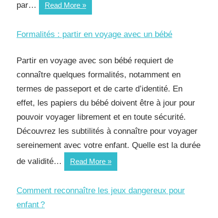
par…
Petite
Read More
Enfance
:
Formalités : partir en voyage avec un bébé
Tour
d’horizon
Partir en voyage avec son bébé requiert de
des
connaître quelques formalités, notamment en
études
termes de passeport et de carte d’identité. En
possibles
effet, les papiers du bébé doivent être à jour pour
pouvoir voyager librement et en toute sécurité.
Découvrez les subtilités à connaître pour voyager
sereinement avec votre enfant. Quelle est la durée
de validité…
Formalités :
Read More
partir
en
Comment reconnaître les jeux dangereux pour
voyage
enfant ?
avec